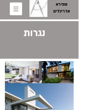
שפירא
אדריכלים
נגרות